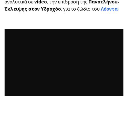
αναλυτικά σε
video
, την επίδραση της
Πανσελήνου-
Έκλειψης στον Υδροχόο
, για το ζώδιο του
Λέοντα
!