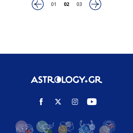
02
03