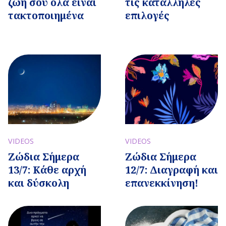
ζωή σου όλα είναι
τις κατάλληλες
τακτοποιημένα
επιλογές
VIDEOS
VIDEOS
Ζώδια Σήμερα
Ζώδια Σήμερα
13/7: Κάθε αρχή
12/7: Διαγραφή και
και δύσκολη
επανεκκίνηση!