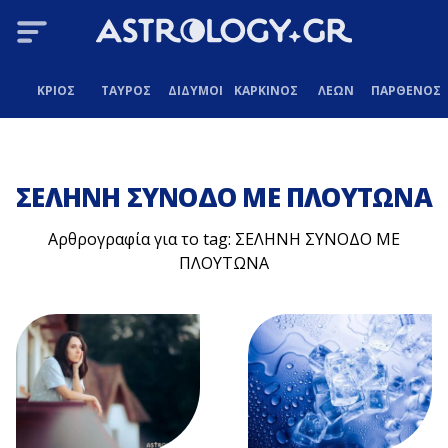
ΚΡΙΟΣ
ΤΑΥΡΟΣ
ΔΙΔΥΜΟΙ
ΚΑΡΚΙΝΟΣ
ΛΕΩΝ
ΠΑΡΘΕΝΟΣ
ΣΕΛΗΝΗ ΣΥΝΟΔΟ ΜΕ ΠΛΟΥΤΩΝΑ
Αρθρογραφία για το tag: ΣΕΛΗΝΗ ΣΥΝΟΔΟ ΜΕ
ΠΛΟΥΤΩΝΑ