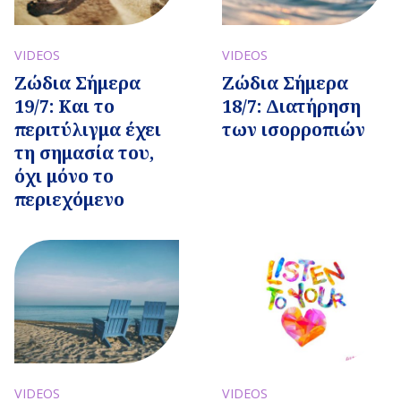
VIDEOS
VIDEOS
Ζώδια Σήμερα
Ζώδια Σήμερα
19/7: Και το
18/7: Διατήρηση
περιτύλιγμα έχει
των ισορροπιών
τη σημασία του,
όχι μόνο το
περιεχόμενο
VIDEOS
VIDEOS