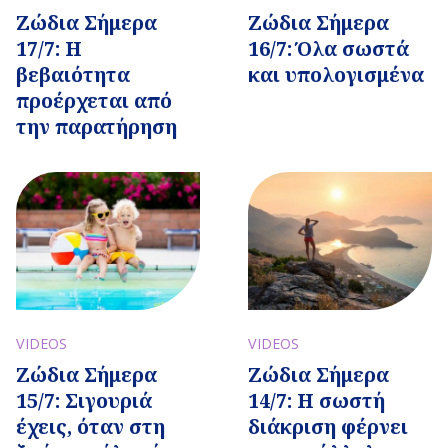
Ζώδια Σήμερα
Ζώδια Σήμερα
17/7: Η
16/7: Όλα σωστά
βεβαιότητα
και υπολογισμένα
προέρχεται από
την παρατήρηση
VIDEOS
VIDEOS
Ζώδια Σήμερα
Ζώδια Σήμερα
15/7: Σιγουριά
14/7: Η σωστή
έχεις, όταν στη
διάκριση φέρνει