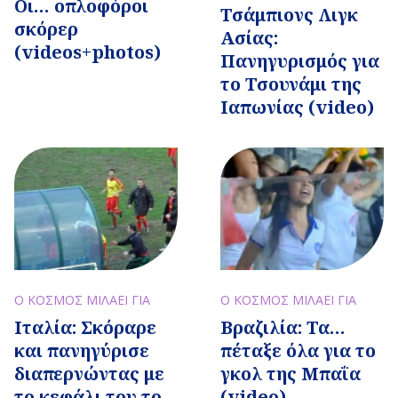
Οι… οπλοφόροι
Τσάμπιονς Λιγκ
σκόρερ
Ασίας:
(videos+photos)
Πανηγυρισμός για
το Τσουνάμι της
Ιαπωνίας (video)
Ο ΚΟΣΜΟΣ ΜΙΛΑΕΙ ΓΙΑ
Ο ΚΟΣΜΟΣ ΜΙΛΑΕΙ ΓΙΑ
Βραζιλία: Τα…
Ιταλία: Σκόραρε
πέταξε όλα για το
και πανηγύρισε
γκολ της Μπαΐα
διαπερνώντας με
(video)
το κεφάλι του το