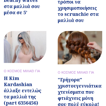
beachy waves
τρόποι να
στα μαλλιά σου
χρησιμοποιήσεις
μέσα σε 5’
το scrunchie στα
μαλλιά σου
Ο ΚΟΣΜΟΣ ΜΙΛΑΕΙ ΓΙΑ
Ο ΚΟΣΜΟΣ ΜΙΛΑΕΙ ΓΙΑ
Η Κim
"Γρήγορα"
Kardashian
χριστουγεννιάτικα
άλλαξε εντελώς
χτενίσματα που
τα μαλλιά της
φτιάχνεις μόνη
(part 6356456)
σου πολύ εύκολα!