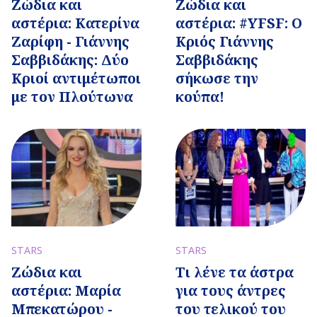
Ζώδια και
Ζώδια και
αστέρια: Κατερίνα
αστέρια: #YFSF: Ο
Ζαρίφη - Γιάννης
Κριός Γιάννης
Σαββιδάκης: Δύο
Σαββιδάκης
Κριοί αντιμέτωποι
σήκωσε την
με τον Πλούτωνα
κούπα!
STARS
STARS
Ζώδια και
Τι λένε τα άστρα
αστέρια: Μαρία
για τους άντρες
Μπεκατώρου -
του τελικού του