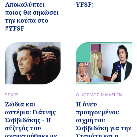
Αποκαλύπτει
YFSF;
ποιος θα σηκώσει
την κούπα στο
#YFSF
STARS
Ο ΚΟΣΜΟΣ ΜΙΛΑΕΙ ΓΙΑ
Ζώδια και
Η άνευ
αστέρια: Γιάννης
προηγουμένου
Σαββιδάκης - Η
αιχμή του
σύζυγός του
Σαββιδάκη για την
αναμετρήθηκε με
Σταμάτη και η