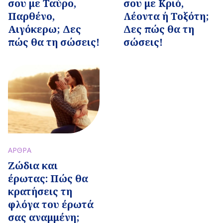
σου με Ταύρο,
σου με Κριό,
Παρθένο,
Λέοντα ή Τοξότη;
Αιγόκερω; Δες
Δες πώς θα τη
πώς θα τη σώσεις!
σώσεις!
ΑΡΘΡΑ
Ζώδια και
έρωτας: Πώς θα
κρατήσεις τη
φλόγα του έρωτά
σας αναμμένη;