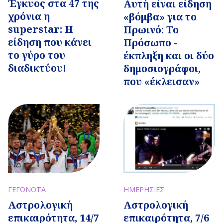
Έγκυος στα 47 της
Αυτή είναι είδηση
χρόνια η
«βόμβα» για το
superstar: Η
Πρωινό: Το
είδηση που κάνει
Πρόσωπο -
το γύρο του
έκπληξη και οι δύο
διαδικτύου!
δημοσιογράφοι,
που «έκλεισαν»
ΓΕΓΟΝΟΤΑ
ΗΜΕΡΗΣΙΕΣ
Αστρολογική
Αστρολογική
επικαιρότητα, 14/7
επικαιρότητα, 7/6