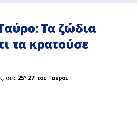
Ταύρο: Τα ζώδια
τι τα κρατούσε
ς, στις
25° 27’ του Ταύρου