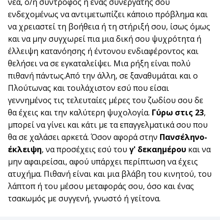
νέα, ο/η σύντροφος ή ένας συνεργάτης σου
ενδεχομένως να αντιμετωπίζει κάποιο πρόβλημα και
να χρειαστεί τη βοήθεια ή τη στήριξή σου, ίσως όμως
και να μην συγχωρεί πια μια δική σου ψυχρότητα ή
έλλειψη κατανόησης ή έντονου ενδιαφέροντος και
θελήσει να σε εγκαταλείψει. Μια ρήξη είναι πολύ
πιθανή πάντως.Από την άλλη, σε ξαναθυμάται και ο
Πλούτωνας και τουλάχιστον εσύ που είσαι
γεννημένος τις τελευταίες μέρες του ζωδίου σου δε
θα έχεις και την καλύτερη ψυχολογία.
Γύρω στις 23
,
μπορεί να γίνει και κάτι με τα επαγγελματικά σου που
θα σε χαλάσει αρκετά. Όσον αφορά στην
Πανσέληνο-
έκλειψη
, να προσέχεις εσύ του
γ' δεκαημέρου
και να
μην αφαιρείσαι, αφού υπάρχει περίπτωση να έχεις
ατυχήμα. Πιθανή είναι και μια βλάβη του κινητού, του
λάπτοπ ή του μέσου μεταφοράς σου, όσο και ένας
τσακωμός με συγγενή, γνωστό ή γείτονα.