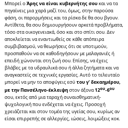
Μπορεί ο
Άρης να είναι κυβερνήτης σου
και να τα
πηγαίνεις μια χαρά μαζί του, όμως, στην παρούσα
φάση, οι παρορμήσεις και τα ρίσκα δε θα σου βγουν.
Αντίθετα, θα σου δημιουργήσουν αρκετά προβλήματα,
τόσο στα οικογενειακά, όσο και στο σπίτι σου. Δεν
αποκλείεται να εναντιωθείς σε κάθε απόπειρα
συμβιβασμού, να θεωρήσεις ότι σε υποτιμούν,
προσπαθούν να σε καθοδηγήσουν με μαλαγανιές ή
επειδή χώνονται στη ζωή σου. Επίσης, να έχεις
βλάβες με τα υδραυλικά σου ή άλλα ζητήματα και να
αναγκαστείς σε τεχνικές εργασίες. Αυτό το τελευταίο
μπορεί να μην το αποφύγεις εσύ
του γ' δεκαημέρου,
ου
ου
με την Πανσέληνο-έκλειψη
στον άξονα
12
-6
σου, εκτός από μια ταραχή συναισθηματική-
ψυχολογική που ενδέχεται να έχεις. Προσοχή
χρειάζεται και στον τομέα της υγείας σου, κυρίως αν
είσαι επιρρεπής σε αλλεργίες, ιώσεις, λοιμώξεις κοκ.