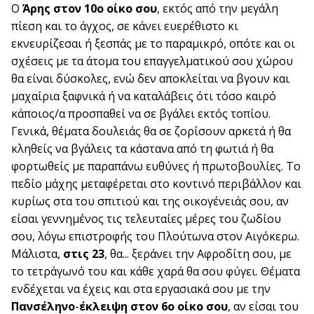
Ο
Άρης στον 10ο οίκο σου
, εκτός από την μεγάλη
πίεση και το άγχος, σε κάνει ευερέθιστο κι
εκνευρίζεσαι ή ξεσπάς με το παραμικρό, οπότε και οι
σχέσεις με τα άτομα του επαγγελματικού σου χώρου
θα είναι δύσκολες, ενώ δεν αποκλείται να βγουν και
μαχαίρια ξαφνικά ή να καταλάβεις ότι τόσο καιρό
κάποιος/α προσπαθεί να σε βγάλει εκτός τοπίου.
Γενικά, θέματα δουλειάς θα σε ζορίσουν αρκετά ή θα
κληθείς να βγάλεις τα κάστανα από τη φωτιά ή θα
φορτωθείς με παραπάνω ευθύνες ή πρωτοβουλίες. Το
πεδίο μάχης μεταφέρεται στο κοντινό περιβάλλον και
κυρίως στα του σπιτιού και της οικογένειάς σου, αν
είσαι γεννημένος τις τελευταίες μέρες του ζωδίου
σου, λόγω επιστροφής του Πλούτωνα στον Αιγόκερω.
Μάλιστα,
στις 23
, θα... ξεράνει την Αφροδίτη σου, με
το τετράγωνό του και κάθε χαρά θα σου φύγει. Θέματα
ενδέχεται να έχεις και στα εργασιακά σου με την
Πανσέληνο
-
έκλειψη στον 6ο οίκο σου
, αν είσαι του