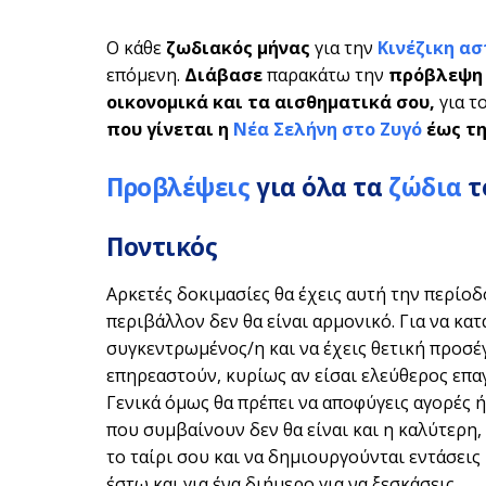
Ο κάθε
ζωδιακός μήνας
για την
Κινέζικη α
επόμενη.
Διάβασε
παρακάτω την
πρόβλεψη τ
οικονομικά και τα αισθηματικά σου,
για τ
που γίνεται η
Νέα Σελήνη στο Ζυγό
έως τη
Προβλέψεις
για όλα τα
ζώδια
τ
Ποντικός
Αρκετές δοκιμασίες θα έχεις αυτή την περίοδ
περιβάλλον δεν θα είναι αρμονικό. Για να κατ
συγκεντρωμένος/η και να έχεις θετική προσέγ
επηρεαστούν, κυρίως αν είσαι ελεύθερος επαγ
Γενικά όμως θα πρέπει να αποφύγεις αγορές 
που συμβαίνουν δεν θα είναι και η καλύτερη,
το ταίρι σου και να δημιουργούνται εντάσεις
έστω και για ένα διήμερο για να ξεσκάσεις.