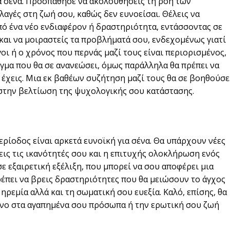
ια σένα. Προσπάθησε να ακολουθήσεις τη ροή των
αγές στη ζωή σου, καθώς δεν ευνοείσαι. Θέλεις να
πό ένα νέο ενδιαφέρον ή δραστηριότητα, εντάσσοντας σε
 και να μοιραστείς τα προβλήματά σου, ενδεχομένως γιατί
γοι ή ο χρόνος που περνάς μαζί τους είναι περιορισμένος,
γμα που θα σε ανανεώσει, όμως παράλληλα θα πρέπει να
 έχεις. Μια εκ βαθέων συζήτηση μαζί τους θα σε βοηθούσε
 στην βελτίωση της ψυχολογικής σου κατάστασης.
ρίοδος είναι αρκετά ευνοϊκή για σένα. Θα υπάρχουν νέες
εις τις ικανότητές σου και η επιτυχής ολοκλήρωση ενός
σε εξαιρετική εξέλιξη, που μπορεί να σου αποφέρει μια
ρέπει να βρεις δραστηριότητες που θα μειώσουν το άγχος
ηρεμία αλλά και τη σωματική σου ευεξία. Καλό, επίσης, θα
όνο στα αγαπημένα σου πρόσωπα ή την ερωτική σου ζωή