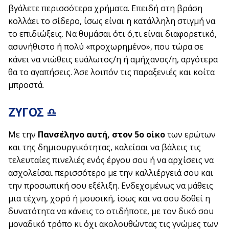
βγάλετε περισσότερα χρήματα. Επειδή στη βράση
κολλάει το σίδερο, ίσως είναι η κατάλληλη στιγμή να
το επιδιώξεις. Να θυμάσαι ότι ό,τι είναι διαφορετικό,
ασυνήθιστο ή πολύ «προχωρημένο», που τώρα σε
κάνει να νιώθεις ευάλωτος/η ή αμήχανος/η, αργότερα
θα το αγαπήσεις. Άσε λοιπόν τις παραξενιές και κοίτα
μπροστά.
ΖΥΓΟΣ ♎
Με την
Πανσέληνο αυτή, στον 5ο οίκο
των ερώτων
και της δημιουργικότητας,
καλείσαι να βάλεις τις
τελευταίες πινελιές ενός έργου σου ή να αρχίσεις να
ασχολείσαι περισσότερο με την καλλιέργειά σου και
την προσωπική σου εξέλιξη. Ενδεχομένως να μάθεις
μια τέχνη, χορό ή μουσική, ίσως και να σου δοθεί η
δυνατότητα να κάνεις το οτιδήποτε, με τον δικό σου
μοναδικό τρόπο κι όχι ακολουθώντας τις γνώμες των