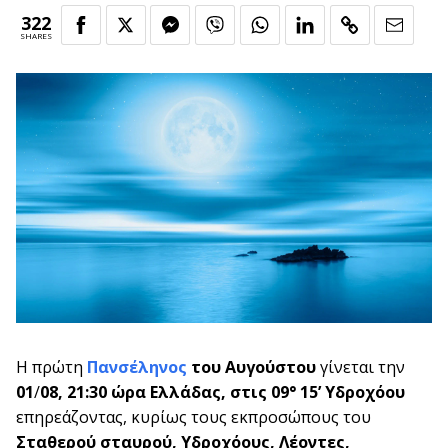
322
SHARES
Η πρώτη
Πανσέληνος
του Αυγούστου
γίνεται την
01
/
08, 21:30 ώρα Ελλάδας, στις
09° 15’ Υδροχόου
επηρεάζοντας, κυρίως τους εκπροσώπους του
Σταθερού σταυρού, Υδροχόους
, Λέοντες,