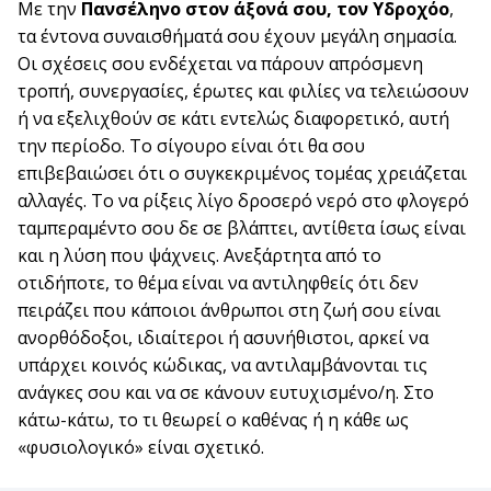
Με την
Πανσέληνο
στον άξονά σου, τον Υδροχόο
,
τα έντονα συναισθήματά σου έχουν μεγάλη σημασία.
Οι σχέσεις σου ενδέχεται να πάρουν απρόσμενη
τροπή, συνεργασίες, έρωτες και φιλίες να τελειώσουν
ή να εξελιχθούν σε κάτι εντελώς διαφορετικό, αυτή
την περίοδο. Το σίγουρο είναι ότι θα σου
επιβεβαιώσει ότι ο συγκεκριμένος τομέας χρειάζεται
αλλαγές. Το να ρίξεις λίγο δροσερό νερό στο φλογερό
ταμπεραμέντο σου δε σε βλάπτει, αντίθετα ίσως είναι
και η λύση που ψάχνεις. Ανεξάρτητα από το
οτιδήποτε, το θέμα είναι να αντιληφθείς ότι δεν
πειράζει που κάποιοι άνθρωποι στη ζωή σου είναι
ανορθόδοξοι, ιδιαίτεροι ή ασυνήθιστοι, αρκεί να
υπάρχει κοινός κώδικας, να αντιλαμβάνονται τις
ανάγκες σου και να σε κάνουν ευτυχισμένο/η. Στο
κάτω-κάτω, το τι θεωρεί ο καθένας ή η κάθε ως
«φυσιολογικό» είναι σχετικό.