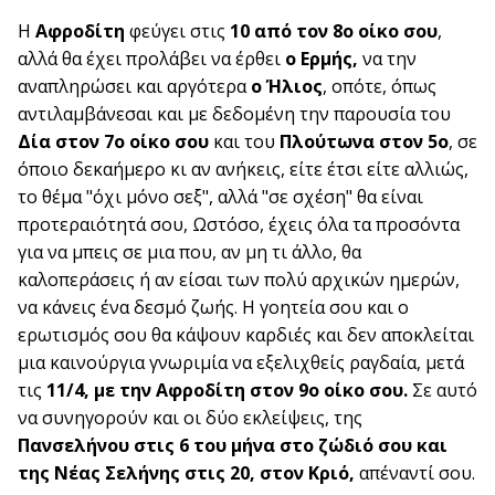
Η
Αφροδίτη
φεύγει στις
10 από τον 8ο οίκο σου
,
αλλά θα έχει προλάβει να έρθει
ο Ερμής,
να την
αναπληρώσει και αργότερα
ο Ήλιος
, οπότε, όπως
αντιλαμβάνεσαι και με δεδομένη την παρουσία του
Δία στον 7ο οίκο σου
και του
Πλούτωνα στον 5ο
, σε
όποιο δεκαήμερο κι αν ανήκεις, είτε έτσι είτε αλλιώς,
το θέμα "όχι μόνο σεξ", αλλά "σε σχέση" θα είναι
προτεραιότητά σου, Ωστόσο, έχεις όλα τα προσόντα
για να μπεις σε μια που, αν μη τι άλλο, θα
καλοπεράσεις ή αν είσαι των πολύ αρχικών ημερών,
να κάνεις ένα δεσμό ζωής. Η γοητεία σου και ο
ερωτισμός σου θα κάψουν καρδιές και δεν αποκλείται
μια καινούργια γνωριμία να εξελιχθείς ραγδαία, μετά
τις
11/4, με την Αφροδίτη στον 9ο οίκο σου.
Σε αυτό
να συνηγορούν και οι δύο εκλείψεις, της
Πανσελήνου στις 6 του μήνα στο ζώδιό σου και
της Νέας Σελήνης στις 20, στον Κριό,
απέναντί σου.