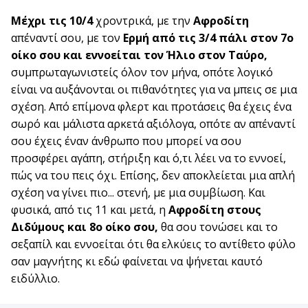
Μέχρι τις 10/4
χροντρικά, με την
Αφροδίτη
απέναντί σου, με τον
Ερμή από τις 3/4 πάλι στον 7ο
οίκο σου και εννοείται τον Ήλιο στον Ταύρο,
συμπρωταγωνιστείς όλον τον μήνα, οπότε λογικό
είναι να
αυξάνονται οι πιθανότητες για να μπεις σε μια
σχέση. Από επίμονα φλερτ και προτάσεις θα έχεις ένα
σωρό και μάλιστα αρκετά αξιόλογα, οπότε αν απέναντί
σου έχεις έναν άνθρωπο που μπορεί να σου
προσφέρει αγάπη, στήριξη και ό,τι λέει να το εννοεί,
πώς να του πεις όχι. Επίσης, δεν αποκλείεται μια απλή
σχέση να γίνει πιο... στενή, με μια συμβίωση. Και
φυσικά, από τις 11 και μετά, η
Αφροδίτη στους
Διδύμους και 8ο οίκο σου,
θα σου τονώσει και το
σεξαπίλ και εννοείται ότι θα ελκύεις το αντίθετο φύλο
σαν μαγνήτης κι εδώ φαίνεται να ψήνεται καυτό
ειδύλλιο.