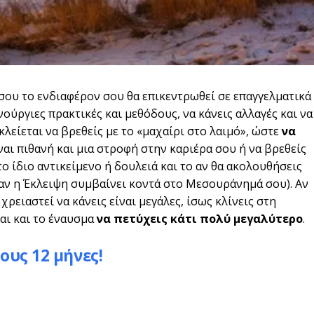
σου το ενδιαφέρον σου θα επικεντρωθεί σε επαγγελματικά
νούργιες πρακτικές και μεθόδους, να κάνεις αλλαγές και να
λείεται να βρεθείς με το «μαχαίρι στο λαιμό», ώστε
να
ίναι πιθανή και μια στροφή στην καριέρα σου ή να βρεθείς
το ίδιο αντικείμενο ή δουλειά και το αν θα ακολουθήσεις
 αν η Έκλειψη συμβαίνει κοντά στο Μεσουράνημά σου). Αν
χρειαστεί να κάνεις είναι μεγάλες, ίσως κλίνεις στη
αι και το έναυσμα
να πετύχεις κάτι πολύ μεγαλύτερο
.
ους 12 μήνες!