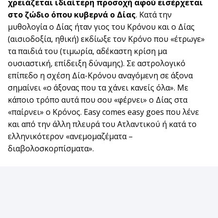
χρειάζεται ιδιαίτερη προσοχή αφού εισέρχεται
στο ζώδιο όπου κυβερνά ο Δίας
. Κατά την
μυθολογία ο Δίας ήταν γιος του Κρόνου και ο Δίας
(αισιοδοξία, ηθική) εκδίωξε τον Κρόνο που «έτρωγε»
τα παιδιά του (τιμωρία, αδέκαστη κρίση μα
ουσιαστική, επίδειξη δύναμης). Σε αστρολογικό
επίπεδο η σχέση Δία-Κρόνου αναγόμενη σε άξονα
σημαίνει «ο άξονας που τα χάνει κανείς όλα». Με
κάποιο τρόπο αυτά που σου «φέρνει» ο Δίας στα
«παίρνει» ο Κρόνος. Easy comes easy goes που λένε
και από την άλλη πλευρά του Ατλαντικού ή κατά το
ελληνικότερον «ανεμομαζέματα –
διαβολοσκορπίσματα».