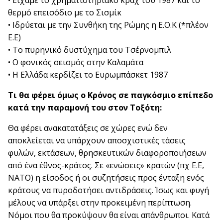
• Είχαμε το χρηματιστηριακό κραχ του 1987 και το
θερμό επεισόδιο με το Σισμίκ
• Ιδρύεται με την Συνθήκη της Ρώμης η Ε.Ο.Κ (*πλέον
Ε.Ε)
• Το πυρηνικό δυστύχημα του Τσέρνομπιλ
• Ο φονικός σεισμός στην Καλαμάτα
• Η Ελλάδα κερδίζει το Ευρωμπάσκετ 1987
Τι θα φέρει όμως ο Κρόνος σε παγκόσμιο επίπεδο
κατά την παραμονή του στον Τοξότη:
Θα φέρει ανακατατάξεις σε χώρες ενώ δεν
αποκλείεται να υπάρχουν αποσχιστικές τάσεις
φυλών, εκτάσεων, θρησκευτικών διαφοροποιήσεων
από ένα έθνος-κράτος. Σε «ενώσεις» κρατών (πχ Ε.Ε,
ΝΑΤΟ) η είσοδος ή οι συζητήσεις προς ένταξη ενός
κράτους να πυροδοτήσει αντιδράσεις. Ίσως και φυγή
μέλους να υπάρξει στην προκειμένη περίπτωση.
Νόμοι που θα προκύψουν θα είναι απάνθρωποι. Κατά