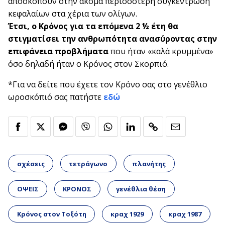
αποσκοπούν στην ακόμα περισσότερη συγκέντρωση
κεφαλαίων στα χέρια των ολίγων.
Έτσι, ο Κρόνος για τα επόμενα 2 ½ έτη θα
στιγματίσει την ανθρωπότητα ανασύροντας στην
επιφάνεια προβλήματα
που ήταν «καλά κρυμμένα»
όσο δηλαδή ήταν ο Κρόνος στον Σκορπιό.
*Για να δείτε που έχετε τον Κρόνο σας στο γενέθλιο
ωροσκόπιό σας πατήστε
εδώ
σχέσεις
τετράγωνο
πλανήτης
ΟΨΕΙΣ
ΚΡΟΝΟΣ
γενέθλια θέση
Κρόνος στον Τοξότη
κραχ 1929
κραχ 1987