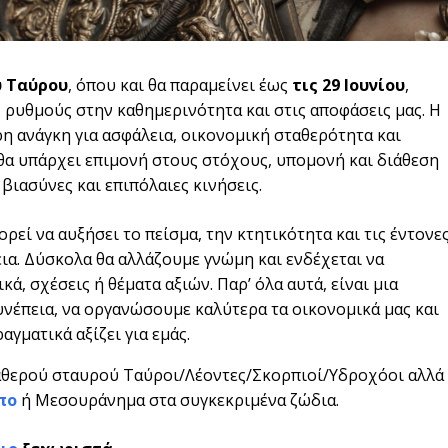
υ Ταύρου
, όπου και θα παραμείνει έως
τις 29 Ιουνίου
,
 ρυθμούς στην καθημερινότητα και στις αποφάσεις μας. Η
ρη ανάγκη για ασφάλεια, οικονομική σταθερότητα και
θα υπάρχει επιμονή στους στόχους, υπομονή και διάθεση
 βιασύνες και επιπόλαιες κινήσεις.
ρεί να αυξήσει το πείσμα, την κτητικότητα και τις έντονε
ια. Δύσκολα θα αλλάζουμε γνώμη και ενδέχεται να
ά, σχέσεις ή θέματα αξιών. Παρ’ όλα αυτά, είναι μια
υνέπεια, να οργανώσουμε καλύτερα τα οικονομικά μας και
αγματικά αξίζει για εμάς.
αθερού σταυρού Ταύροι/Λέοντες/Σκορπιοί/Υδροχόοι αλλά
πο
ή Μεσουράνημα στα συγκεκριμένα ζώδια.