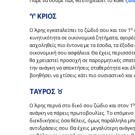
Πάμε να δούμε πως θα επηρεάσει το κάθε
ζώδ
♈ ΚΡΙΟΣ
ο
Ο Άρης εγκαταλείπει το ζώδιό σου και τον 1
κινητικότητα σε οικονομικά ζητήματα, αγορέ
ασχοληθείς πιο έντονα με τα έσοδα, τα έξοδ
οικονομική σου ασφάλεια. Θα έχεις περισσότ
θα χρειαστεί προσοχή σε παρορμητικές σπατά
την ανάγκη να αποκτήσεις σταθερότητα και έλ
βοηθήσει να χτίσεις κάτι πιο ουσιαστικό και 
ΤΑΥΡΟΣ ♉
ο
Ο Άρης περνά στο δικό σου ζώδιο και στον 1
ανάγκη να πάρεις πρωτοβουλίες. Το επόμενο 
διεκδικήσεις όσα θέλεις, όμως παράλληλα μπο
αντιδράσεις σου. Θα έχεις μεγαλύτερη ανάγκη 