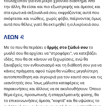
τουλάχιστον για ένα μικρό χρονικό διάστημα. Από
την άλλη, θα είσαι και πιο εξωστρεφής και άμεσος και
στα ερωτικά-σεξουαλικά σου, εκφράζοντας αυτά που
σκέφτεσαι και νιώθεις, χωρίς φόβο, παίρνοντας όμως
αυτά που θέλεις γιατί θα εκτιμηθεί η ειλικρίνειά σου.
ΛΕΩΝ ♌
Με το που θα περάσει ο
Ερμής στο ζώδιό σου
το
μυαλό σου θα αρχίσει να "στροφάρει", να κατεβάζει
ιδέες, που θα σε κάνουν να ξεχωρίσεις, ενώ θα
ξαναβρείς τον ενθουσιασμό και τη διάθεσή σου για να
κάνεις πράγματα, αφού τώρα θα νιώθεις μεγαλύτερη
αυτοπεποίθηση και σιγουριά για τον εαυτό σου και τις
ικανότητές σου. Ίσως μάλιστα καταφέρεις να
παρακινήσεις και άλλους να σε ακολουθήσουν. Όποιο
θέμα έχεις, προσωπικής ή επαγγελματικής φύσης, θα
το επικοινωνήσεις άμεσα, "κοφτά" και θα υψώσεις το