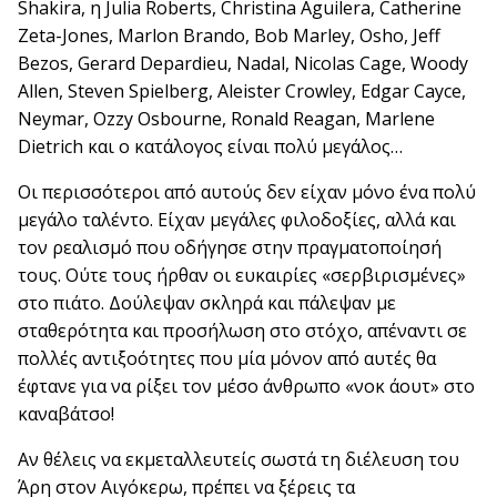
Shakira, η Julia Roberts, Christina Aguilera, Catherine
Zeta-Jones, Marlon Brando, Bob Marley, Osho, Jeff
Bezos, Gerard Depardieu, Nadal, Nicolas Cage, Woody
Allen, Steven Spielberg, Aleister Crowley, Edgar Cayce,
Neymar, Ozzy Osbourne, Ronald Reagan, Marlene
Dietrich και ο κατάλογος είναι πολύ μεγάλος…
Οι περισσότεροι από αυτούς δεν είχαν μόνο ένα πολύ
μεγάλο ταλέντο. Είχαν μεγάλες φιλοδοξίες, αλλά και
τον ρεαλισμό που οδήγησε στην πραγματοποίησή
τους. Ούτε τους ήρθαν οι ευκαιρίες «σερβιρισμένες»
στο πιάτο. Δούλεψαν σκληρά και πάλεψαν με
σταθερότητα και προσήλωση στο στόχο, απέναντι σε
πολλές αντιξοότητες που μία μόνον από αυτές θα
έφτανε για να ρίξει τον μέσο άνθρωπο «νοκ άουτ» στο
καναβάτσο!
Αν θέλεις να εκμεταλλευτείς σωστά τη διέλευση του
Άρη στον Αιγόκερω, πρέπει να ξέρεις τα