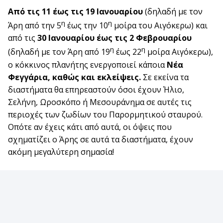
Από τις 11 έως τις 19 Ιανουαρίου
(δηλαδή με τον
η
η
Άρη από την 5
έως την 10
μοίρα του Αιγόκερω) και
από τις
30 Ιανουαρίου έως τις 2 Φεβρουαρίου
η
η
(δηλαδή με τον Άρη από 19
έως 22
μοίρα Αιγόκερω),
ο κόκκινος πλανήτης ενεργοποιεί κάποια
Νέα
Φεγγάρια, καθώς και εκλείψεις.
Σε εκείνα τα
διαστήματα θα επηρεαστούν όσοι έχουν Ήλιο,
Σελήνη, Ωροσκόπο ή Μεσουράνημα σε αυτές τις
περιοχές των ζωδίων του Παρορμητικού σταυρού.
Οπότε αν έχεις κάτι από αυτά, οι όψεις που
σχηματίζει ο Άρης σε αυτά τα διαστήματα, έχουν
ακόμη μεγαλύτερη σημασία!