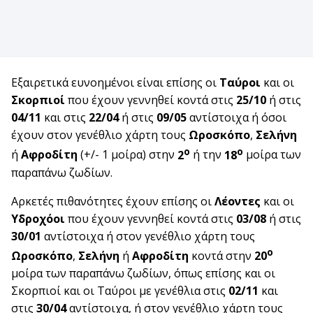
Εξαιρετικά ευνοημένοι είναι επίσης οι
Ταύροι
και οι
Σκορπιοί
που έχουν γεννηθεί κοντά στις
25/10
ή στις
04/11
και στις
22/04
ή στις
09/05
αντίστοιχα ή όσοι
έχουν στον γενέθλιο χάρτη τους
Ωροσκόπο
,
Σελήνη
ο
ο
ή
Αφροδίτη
(+/- 1 μοίρα) στην
2
ή την
18
μοίρα των
παραπάνω ζωδίων.
Αρκετές πιθανότητες έχουν επίσης οι
Λέοντες
και οι
Υδροχόοι
που έχουν γεννηθεί κοντά στις
03/08
ή στις
30/01
αντίστοιχα ή στον γενέθλιο χάρτη τους
ο
Ωροσκόπο
,
Σελήνη
ή
Αφροδίτη
κοντά στην
20
μοίρα των παραπάνω ζωδίων, όπως επίσης και οι
Σκορπιοί και οι Ταύροι με γενέθλια στις
02/11
και
στις
30/04
αντίστοιχα, ή στον γενέθλιο χάρτη τους