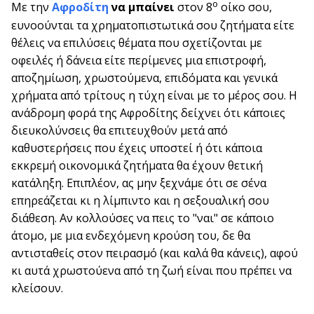
ο
Με την
Αφροδίτη
να μπαίνει
στον 8
οίκο σου,
ευνοούνται τα χρηματοπιστωτικά σου ζητήματα είτε
θέλεις να επιλύσεις θέματα που σχετίζονται με
οφειλές ή δάνεια είτε περίμενες μια επιστροφή,
αποζημίωση, χρωστούμενα, επιδόματα και γενικά
χρήματα από τρίτους η τύχη είναι με το μέρος σου. Η
ανάδρομη φορά της Αφροδίτης δείχνει ότι κάποιες
διευκολύνσεις θα επιτευχθούν μετά από
καθυστερήσεις που έχεις υποστεί ή ότι κάποια
εκκρεμή οικονομικά ζητήματα θα έχουν θετική
κατάληξη. Επιπλέον, ας μην ξεχνάμε ότι σε σένα
επηρεάζεται κι η λίμπιντο και η σεξουαλική σου
διάθεση. Αν κολλούσες να πεις το "ναι" σε κάποιο
άτομο, με μια ενδεχόμενη κρούση του, δε θα
αντισταθείς στον πειρασμό (και καλά θα κάνεις), αφού
κι αυτά χρωστούενα από τη ζωή είναι που πρέπει να
κλείσουν.