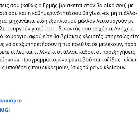
εις σου (καθώς ο Ερμής βρίσκεται στον 3ο οίκο σου) με
ά σου και η καθημερινότητά σου θα γίνει -αν μη τι άλλο-
νητα, μηχανάκια, είδη εξοπλισμού μάλλον λειτουργούν με
λειτουργούν γιατί έτσι... δένοντάς σου τα χέρια. Αν έχεις
ό κουράγιο, αφού είτε θα βρίσκεις κλειστές υπηρεσίες είτ
ς να σε εξυπηρετήσουν ή πιο πολύ θα σε μπλέκουν, παρά
ε τι λες και τι λένε κι οι άλλοι, καθότι οι παρεξηγήσεις
παίρνουν. Προγραμματισμένα ραντεβού και ταξίδια; Γελάει
χεις υποθέσεις που εκκρεμούν, ίσως τώρα να κλείσουν
ανουάριο
OMG!