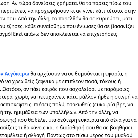
ωση. Αν τώρα δανείσεις χρήματα, θα τα πάρεις πίσω του
 περιμένεις να προχωρήσουν κι αν γίνει κάτι τέτοιο, στην
ον σου. Από την άλλη, το παρελθόν θα σε κυριεύσει, μάτι
που έζησες, κάθε συναίσθημα που ένιωσες θα σε βασανίζει
αγμό! Εκεί απάνω δεν αποκλείεται να επιχειρήσεις
ον Αιγόκερω
θα αρχίσουν να σε θυμούνται η εφορία, η
ανό να χρεωθείς ξαφνικά με επιπλέον ποσά, τόκους ή
. Ωστόσο, αν πάει καιρός που ασχολείσαι με παρόμοιες
στερά, χωρίς να πετυχαίνεις κάτι, μάλλον ήρθε η στιγμή να
επισκεφτείς, πιέσεις πολύ, τσακωθείς (ευκαιρία βρε, να
 ή την ημιμάθεια των υπαλλήλων. Από την άλλη, να
σωτης) που θα θέλει μια δεύτερη ευκαιρία από σένα για να
ασίζεις τι θα κάνεις και η διαίσθησή σου θα σε βοηθήσει
μεταμέλεια ή αλλαγή. Πάντως στο πίσω μέρος του μυαλού