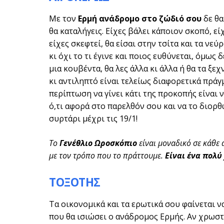
Με τον
Ερμή ανάδρομο στο ζώδιό σου
δε θα
θα καταλήγεις. Είχες βάλει κάποιον σκοπό, εί
είχες σκεφτεί, θα είσαι στην τσίτα και τα νεύ
κι όχι το τι έγινε και ποιος ευθύνεται, όμως 
μια κουβέντα, θα λες άλλα κι άλλα ή θα τα ξεχν
κι αντιληπτό είναι τελείως διαφορετικά πράγ
περίπτωση να γίνει κάτι της προκοπής είναι ν
ό,τι αφορά στο παρελθόν σου και να το διορθ
συρτάρι μέχρι τις 19/1!
Το
Γενέθλιο Ωροσκόπιο
είναι μοναδικό σε κάθε
με τον τρόπο που το πράττουμε.
Είναι ένα πολύ
ΤΟΞΟΤΗΣ
Τα οικονομικά και τα ερωτικά σου φαίνεται ν
που θα ισιώσει ο ανάδρομος Ερμής. Αν χρωστ