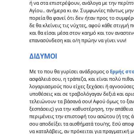
ή να στα επιστρέψουν, ανάλογα με την περίπτ
Αγίου... ανήμερα κι αν. Συμφωνίες πάντως μην
πορεία θα φανεί ότι δεν ήταν προς το συμφέρ
δε θα κλείνεις τις νύχτες, αφού κάθε στιγμή 
και θα είσαι μέσα στον καημό και τον αναστεν
επανασύνδεση και ο/η πρώην να γίνει νυν!
ΔΙΔΥΜΟΙ
Με το που θα γυρίσει ανάδρομος ο
Ερμής στ
ασφάλειά σου, η τράπεζα, και είναι πολύ πιθ
λογαριασμούς που είχες ξεχάσει ή αγνοούσες
υποθέσεις και σε τραβολόγαγαν δεξιά και αρι
τελειώνουν τα βάσανά σου! Αφού όμως το ξανα
ξεσπάσεις) για την καθυστέρηση, την απάθεια
περιμένεις την επιστοφή του ασώτου (ή της ά
σου αποδείξει τα αισθήματά του/ης. Εσύ αποφ
να καταλάβεις, αν πρόκειται για πραγματική 