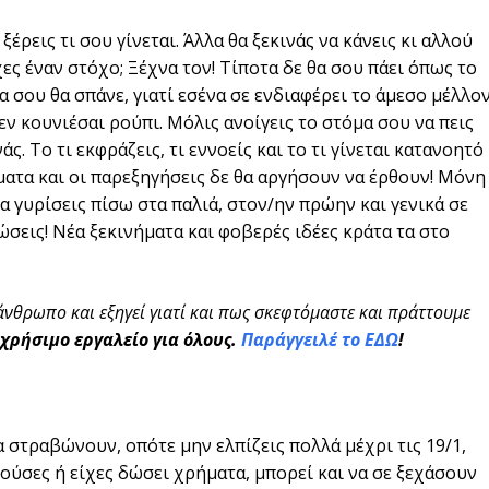
 ξέρεις τι σου γίνεται. Άλλα θα ξεκινάς να κάνεις κι αλλού
χες έναν στόχο; Ξέχνα τον! Τίποτα δε θα σου πάει όπως το
ρα σου θα σπάνε, γιατί εσένα σε ενδιαφέρει το άμεσο μέλλο
δεν κουνιέσαι ρούπι. Μόλις ανοίγεις το στόμα σου να πεις
άς. Το τι εκφράζεις, τι εννοείς και το τι γίνεται κατανοητό
ματα και οι παρεξηγήσεις δε θα αργήσουν να έρθουν! Μόνη
α γυρίσεις πίσω στα παλιά, στον/ην πρώην και γενικά σε
ώσεις! Νέα ξεκινήματα και φοβερές ιδέες κράτα τα στο
 άνθρωπο και εξηγεί γιατί και πως σκεφτόμαστε και πράττουμε
 χρήσιμο εργαλείο για όλους.
Παράγγειλέ το ΕΔΩ
!
α στραβώνουν, οπότε μην ελπίζεις πολλά μέχρι τις 19/1,
ούσες ή είχες δώσει χρήματα, μπορεί και να σε ξεχάσουν