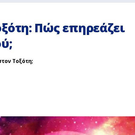
ξότη: Πώς επηρεάζει
ύ;
στον Τοξότη;