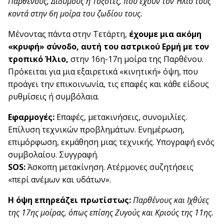
Παρθένους, Διδύμους ή Τοξότες, που έχουν τον Ήλιο τους
κοντά στην 6η μοίρα του ζωδίου τους.
Μένοντας πάντα στην Τετάρτη,
έχουμε μια ακόμη
«κρυφή» σύνοδο, αυτή του αστρικού Ερμή με τον
τροπικό Ήλιο,
στην 16η-17η μοίρα της Παρθένου.
Πρόκειται για μια εξαιρετικά «κινητική» όψη, που
προάγει την επικοινωνία, τις επαφές και κάθε είδους
ρυθμίσεις ή συμβόλαια.
Εφαρμογές:
Επαφές, μετακινήσεις, συνομιλίες.
Επίλυση τεχνικών προβλημάτων. Ενημέρωση,
επιμόρφωση, εκμάθηση μιας τεχνικής. Υπογραφή ενός
συμβολαίου. Συγγραφή.
SOS:
Άσκοπη μετακίνηση. Ατέρμονες συζητήσεις
«περί ανέμων και υδάτων».
Η όψη επηρεάζει πρωτίστως:
Παρθένους και Ιχθύες
της 17ης μοίρας, όπως επίσης Ζυγούς και Κριούς της 11ης.