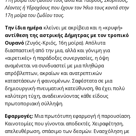
11η μοίρα του ζωδίου τους αλλά και Ταύρους, Σκορπιούς,
Λέοντες ή Υδροχόους που έχουν τον Ήλιο τους κοντά στην
17η μοίρα του ζωδίου τους.
Την ίδια ημέρα
κλείνει με ακρίβεια και η «κρυφή»
αντίθεση της αστρικής Δήμητρας με τον τροπικό
Ουρανό
(Ζυγός-Κριός, 16η μοίρα). Απόλυτα
διασπαστική από την μια, αλλά και γόνιμη για
«αιρετικές» ή παράδοξες συνεργασίες, η όψη
αναμένεται να συνδυαστεί με μια πληθώρα
απρόβλεπτων, ακραίων και ανατρεπτικών
καταστάσεων ή φαινομένων. Σαφέστατα σε μια
δημιουργική-πνευματική κατεύθυνση, θα έχει πολύ
καλύτερη τύχη, αναδεικνύοντας κάθε είδους
πρωτοποριακή σύλληψη.
Εφαρμογές:
Μια πρωτότυπη εφαρμογή ή παρουσίαση.
Καινοτομίες που γίνονται αποδεκτές. Χειραφέτηση,
απελευθέρωση, σπάσιμο των δεσμών. Ενασχόληση με