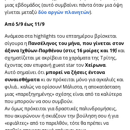
μιας εβδομάδος (αυτό συμβαίνει πάντα όταν μια όψη
γίνεται μεταξύ
δύο αργών πλανητών
).
Από 5/9 έως 11/9
Ανάμεσα στα highlights του επταημέρου βρίσκεται
σίγουρα η
Πανσέληνος του μήνα, που γίνεται στον
άξονα Ιχθύων-Παρθένου (στις 16 μοίρες και 19΄)
και
σχηματίζεται με ακρίβεια τα χαράματα της Τρίτης,
έχοντας σαν επιφανή guest star τον
Χείρωνα
.
Αυτό σημαίνει ότι
μπορεί να ζήσεις έντονα
συναισθήματα
κι αν πρόκειται μόνο για αγκαλιές και
φιλιά... καλώς να ορίσουν! Μάλιστα, η αποκατάσταση
μιας «παρεξηγημένης» σχέσης είναι από τα καλύτερα
που μπορούν να σου συμβούν.
Αν όμως πρόκειται για δραστικές παλινδρομήσεις,
που ακυρώνουν ή σκιάζουν την βούληση σου ή για
«εφιάλτες» από το παρελθόν, τότε θα πρέπει να