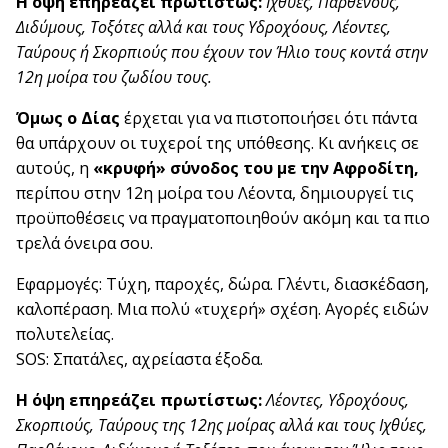
Η όψη επηρεάζει πρωτίστως:
Ιχθύες, Παρθένους,
Διδύμους, Τοξότες αλλά και τους Υδροχόους, Λέοντες,
Ταύρους ή Σκορπιούς που έχουν τον Ήλιο τους κοντά στην
12η μοίρα του ζωδίου τους.
Όμως ο Δίας
έρχεται για να πιστοποιήσει ότι πάντα
θα υπάρχουν οι τυχεροί της υπόθεσης. Κι ανήκεις σε
αυτούς, η
«κρυφή» σύνοδος του με την Αφροδίτη,
περίπου στην 12η μοίρα του Λέοντα, δημιουργεί τις
προϋποθέσεις να πραγματοποιηθούν ακόμη και τα πιο
τρελά όνειρα σου.
Εφαρμογές: Τύχη, παροχές, δώρα. Γλέντι, διασκέδαση,
καλοπέραση. Μια πολύ «τυχερή» σχέση. Αγορές ειδών
πολυτελείας.
SOS: Σπατάλες, αχρείαστα έξοδα.
Η όψη επηρεάζει πρωτίστως:
Λέοντες, Υδροχόους,
Σκορπιούς, Ταύρους της 12ης μοίρας αλλά και τους Ιχθύες,