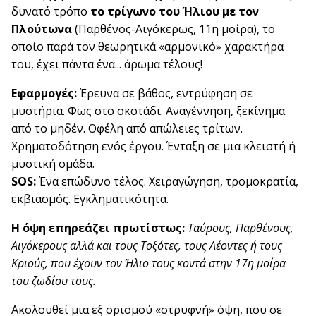
δυνατό τρόπο
το τρίγωνο του Ήλιου με τον
Πλούτωνα
(Παρθένος-Αιγόκερως, 11η μοίρα), το
οποίο παρά τον θεωρητικά «αρμονικό» χαρακτήρα
του, έχει πάντα ένα... άρωμα τέλους!
Εφαρμογές:
Έρευνα σε βάθος, εντρύφηση σε
μυστήρια. Φως στο σκοτάδι. Αναγέννηση, ξεκίνημα
από το μηδέν. Οφέλη από απώλειες τρίτων.
Χρηματοδότηση ενός έργου. Ένταξη σε μια κλειστή ή
μυστική ομάδα.
SOS:
Ένα επώδυνο τέλος. Χειραγώγηση, τρομοκρατία,
εκβιασμός. Εγκληματικότητα.
Η όψη επηρεάζει πρωτίστως:
Ταύρους, Παρθένους,
Αιγόκερους αλλά και τους Τοξότες, τους Λέοντες ή τους
Κριούς, που έχουν τον Ήλιο τους κοντά στην 17η μοίρα
του ζωδίου τους.
Ακολουθεί μια εξ ορισμού «στρυφνή» όψη, που σε