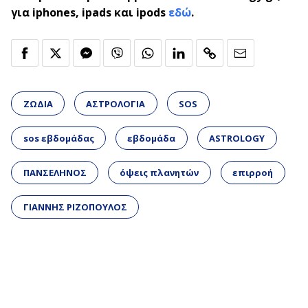
για iphones, ipads και ipods
εδώ
.
ΖΩΔΙΑ
ΑΣΤΡΟΛΟΓΙΑ
SOS
sos εβδομάδας
εβδομάδα
ASTROLOGY
ΠΑΝΣΕΛΗΝΟΣ
όψεις πλανητών
επιρροή
ΓΙΑΝΝΗΣ ΡΙΖΟΠΟΥΛΟΣ