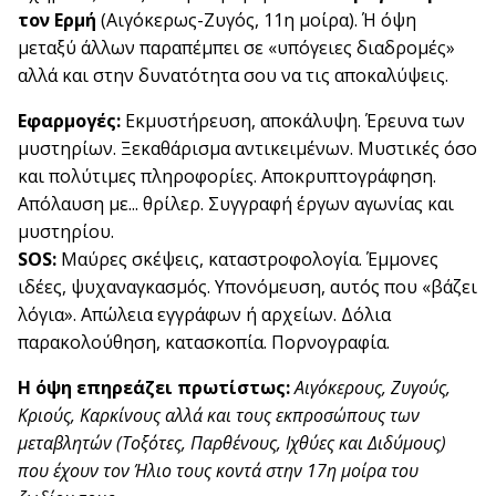
τον Ερμή
(Αιγόκερως-Ζυγός, 11η μοίρα). Ή όψη
μεταξύ άλλων παραπέμπει σε «υπόγειες διαδρομές»
αλλά και στην δυνατότητα σου να τις αποκαλύψεις.
Εφαρμογές:
Εκμυστήρευση, αποκάλυψη. Έρευνα των
μυστηρίων. Ξεκαθάρισμα αντικειμένων. Μυστικές όσο
και πολύτιμες πληροφορίες. Αποκρυπτογράφηση.
Απόλαυση με... θρίλερ. Συγγραφή έργων αγωνίας και
μυστηρίου.
SOS:
Μαύρες σκέψεις, καταστροφολογία. Έμμονες
ιδέες, ψυχαναγκασμός. Υπονόμευση, αυτός που «βάζει
λόγια». Απώλεια εγγράφων ή αρχείων. Δόλια
παρακολούθηση, κατασκοπία. Πορνογραφία.
Η όψη επηρεάζει πρωτίστως:
Αιγόκερους, Ζυγούς,
Κριούς, Καρκίνους αλλά και τους εκπροσώπους των
μεταβλητών (Τοξότες, Παρθένους, Ιχθύες και Διδύμους)
που έχουν τον Ήλιο τους κοντά στην 17η μοίρα του