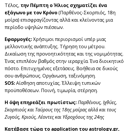
Τέλος,
την Πέμπτη ο Ήλιος σχηματίζει ένα
εξάγωνο με τον Κρόνο
(Παρθένος-Σκορπιός, 18η
μοίρα) επισφραγίζοντας αλλά και κλείνοντας μια
περίοδο υψηλών πιέσεων.
Εφαρμογές:
Χρήσιμοι περιορισμοί υπέρ μιας
μελλοντικής ανάπτυξης. Τήρηση του μέτρου.
Δικαίωση της προνοητικότητας και της νομιμότητας.
Ένας επιπλέον βαθμός στην ιεραρχία. Ένα διοικητικό
πόστο. Επιτυχημένες εξετάσεις. Βοήθεια σε δικούς
σου ανθρώπους. Οργάνωση, ταξινόμηση.
SOS:
Αίσθηση αποτυχίας. Έλλειψη τυπικών
προϋποθέσεων. Ποινή, τιμωρία, στέρηση.
Η όψη επηρεάζει πρωτίστως:
Παρθένους, Ιχθύες,
Σκορπιούς και Ταύρους της 18ης μοίρας αλλά και τους
Ζυγούς, Κριούς, Λέοντες και Υδροχόους της 24ης
Κατέβασε τώρα
το application του astrology.gr,