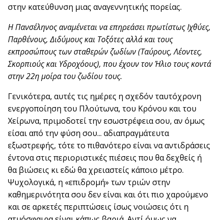
στην κατεύθυνση μιας αναγεννητικής πορείας.
Η Πανσέληνος αναμένεται να επηρεάσει πρωτίστως Ιχθύες,
Παρθένους, Διδύμους και Τοξότες αλλά και τους
εκπροσώπους των σταθερών ζωδίων (Ταύρους, Λέοντες,
Σκορπιούς και Υδροχόους), που έχουν τον Ήλιο τους κοντά
στην 22η μοίρα του ζωδίου τους.
Γενικότερα, αυτές τις ημέρες η σχεδόν ταυτόχρονη
ενεργοποίηση του Πλούτωνα, του Κρόνου και του
Χείρωνα, πριμοδοτεί την εσωστρέφεια σου, αν όμως
είσαι από την φύση σου... αδιαπραγμάτευτα
εξωστρεφής, τότε το πιθανότερο είναι να αντιδράσεις
έντονα στις περιοριστικές πιέσεις που θα δεχθείς ή
θα βιώσεις κι εδώ θα χρειαστείς κάποιο μέτρο.
Ψυχολογικά, η «επιδρομή» των τριών στην
καθημερινότητα σου δεν είναι και ότι πιο χαρούμενο
και σε αρκετές περιπτώσεις ίσως νοιώσεις ότι η
ατμόσφαιρα είναι κάπως βαριά. Αντί όμως να