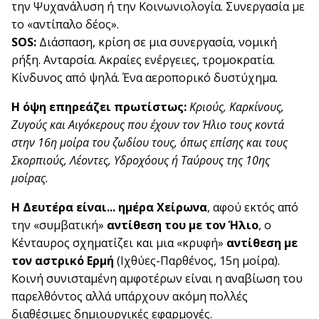
την Ψυχανάλυση ή την Κοινωνιολογία. Συνεργασία με
το «αντίπαλο δέος».
SOS:
Διάσπαση, κρίση σε μια συνεργασία, νομική
ρήξη. Ανταρσία. Ακραίες ενέργειες, τρομοκρατία.
Κίνδυνος από ψηλά. Ένα αεροπορικό δυστύχημα.
Η όψη επηρεάζει πρωτίστως:
Κριούς, Καρκίνους,
Ζυγούς και Αιγόκερους που έχουν τον Ήλιο τους κοντά
στην 16η μοίρα του ζωδίου τους, όπως επίσης και τους
Σκορπιούς, Λέοντες, Υδροχόους ή Ταύρους της 10ης
μοίρας.
Η Δευτέρα είναι... ημέρα Χείρωνα
, αφού εκτός από
την «συμβατική»
αντίθεση του με τον Ήλιο
, ο
Κένταυρος σχηματίζει και μια «κρυφή»
αντίθεση με
τον αστρικό Ερμή
(Ιχθύες-Παρθένος, 15η μοίρα).
Κοινή συνισταμένη αμφοτέρων είναι η αναβίωση του
παρελθόντος αλλά υπάρχουν ακόμη πολλές
διαθέσιμες δημιουργικές εφαρμογές.