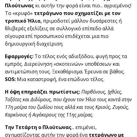
Πλούτωνας
κι αυτήν την φορά είναι πιο... αγριεμένος!
Το «κρυφό»
τετράγωνο που σχηματίζει με τον
τροπικό Ήλιο,
πριμοδοτεί μάλλον δυσάρεστες ή
θλιβερές εξελίξεις σε συλλογικό επίπεδο αλλά
σίγουρα επί προσωπικού επιδέχεται μια πιο
δημιουργική διαχείριση.
Εφαρμογές:
Το τέλος ενός αδιεξόδου, φυγή προς τα
εμπρός. Διερεύνηση «σκοτεινών» υποθέσεων και
αντιμετώπιση τους. Ξεκαθάρισμα. Έρευνα σε βάθος.
SOS:
Μια καταστροφή, ένα επώδυνο τέλος.
Η όψη επηρεάζει πρωτίστως:
Παρθένους, Ιχθύες,
Τοξότες και Διδύμους, που έχουν τον Ήλιο τους κοντά στην
17η μοίρα του ζωδίου τους αλλά και τους Κριούς, Ζυγούς,
Καρκίνους ή Αιγόκερους της 11ης μοίρας.
Την Τετάρτη ο Πλούτωνας
... επιμένει,
σχηματίζοντας αυτήν την φορά ένα
τετράγωνο με