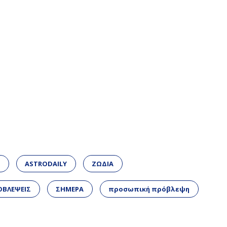
Α
ASTRODAILY
ΖΩΔΙΑ
ΟΒΛΕΨΕΙΣ
ΣΗΜΕΡΑ
προσωπική πρόβλεψη