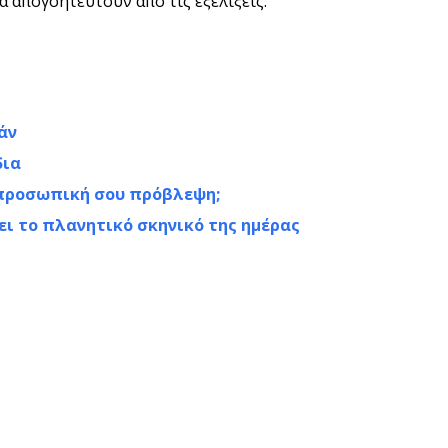
ά απογοητευτούν από τις εξελίξεις.
άν
δια
ν προσωπική σου πρόβλεψη;
ει το πλανητικό σκηνικό της ημέρας