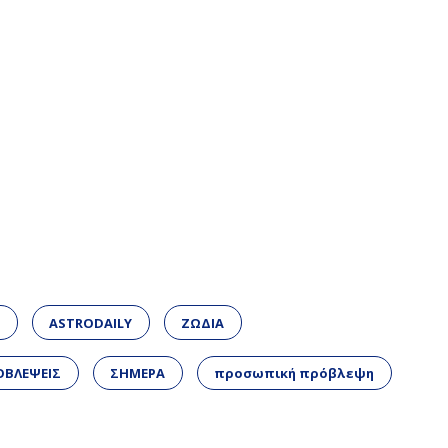
Α
ASTRODAILY
ΖΩΔΙΑ
ΟΒΛΕΨΕΙΣ
ΣΗΜΕΡΑ
προσωπική πρόβλεψη