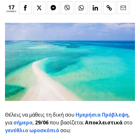
17
SHARES
Θέλεις να μάθεις τη δική σου
Ημερήσια Πρόβλεψη
,
για
σήμερα
,
29/06
που βασίζεται
Αποκλειστικά
στο
γενέθλιο ωροσκόπιό
σου;