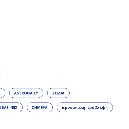
Α
ASTRODAILY
ΖΩΔΙΑ
ΟΒΛΕΨΕΙΣ
ΣΗΜΕΡΑ
προσωπική πρόβλεψη