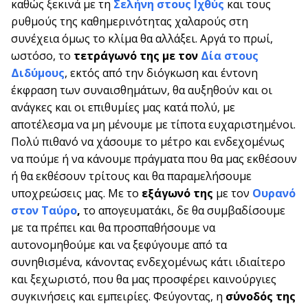
καθώς ξεκινά με τη
Σελήνη στους Ιχθύς
και τους
ρυθμούς της καθημερινότητας χαλαρούς στη
συνέχεια όμως το κλίμα θα αλλάξει. Αργά το πρωί,
ωστόσο, το
τετράγωνό της με τον
Δία στους
Διδύμους
, εκτός από την διόγκωση και έντονη
έκφραση των συναισθημάτων, θα αυξηθούν και οι
ανάγκες και οι επιθυμίες μας κατά πολύ, με
αποτέλεσμα να μη μένουμε με τίποτα ευχαριστημένοι.
Πολύ πιθανό να χάσουμε το μέτρο και ενδεχομένως
να πούμε ή να κάνουμε πράγματα που θα μας εκθέσουν
ή θα εκθέσουν τρίτους και θα παραμελήσουμε
υποχρεώσεις μας. Με το
εξάγωνό της
με τον
Ουρανό
στον Ταύρο
,
το απογευματάκι, δε θα συμβαδίσουμε
με τα πρέπει και θα προσπαθήσουμε να
αυτονομηθούμε και να ξεφύγουμε από τα
συνηθισμένα, κάνοντας ενδεχομένως κάτι ιδιαίτερο
και ξεχωριστό, που θα μας προσφέρει καινούργιες
συγκινήσεις και εμπειρίες. Φεύγοντας, η
σύνοδός της