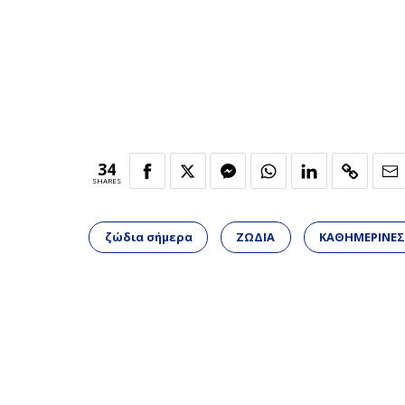
34
SHARES
ζώδια σήμερα
ΖΩΔΙΑ
ΚΑΘΗΜΕΡΙΝΕΣ