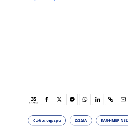
35
SHARES
ζώδια σήμερα
ΖΩΔΙΑ
ΚΑΘΗΜΕΡΙΝΕΣ