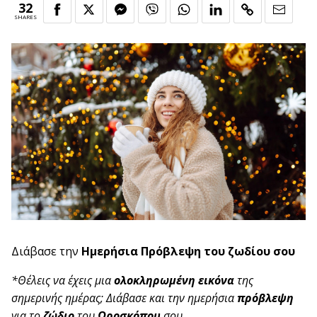
32
SHARES
Διάβασε την
Ημερήσια Πρόβλεψη του ζωδίου σου
*Θέλεις να έχεις μια
ολοκληρωμένη εικόνα
της
σημερινής ημέρας; Διάβασε και την ημερήσια
πρόβλεψη
για το
ζώδιο
του
Ωροσκόπου
σου.