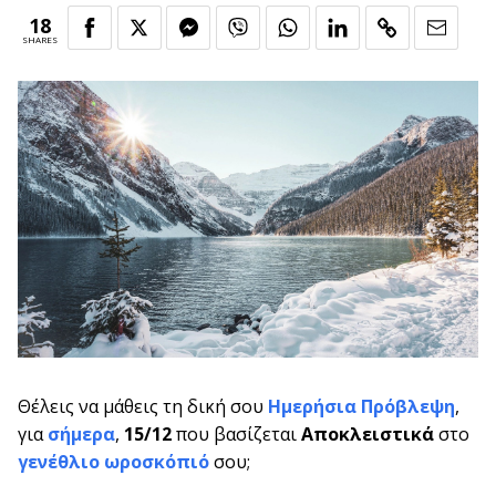
18
SHARES
Θέλεις να μάθεις τη δική σου
Ημερήσια Πρόβλεψη
,
για
σήμερα
,
15/12
που βασίζεται
Αποκλειστικά
στο
γενέθλιο ωροσκόπιό
σου;