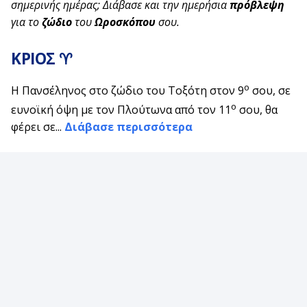
σημερινής ημέρας; Διάβασε και την ημερήσια
πρόβλεψη
για το
ζώδιο
του
Ωροσκόπου
σου.
ΚΡΙΟΣ ♈
ο
Η Πανσέληνος στο ζώδιο του Τοξότη στον 9
σου, σε
ο
ευνοϊκή όψη με τον Πλούτωνα από τον 11
σου, θα
φέρει σε...
Διάβασε περισσότερα