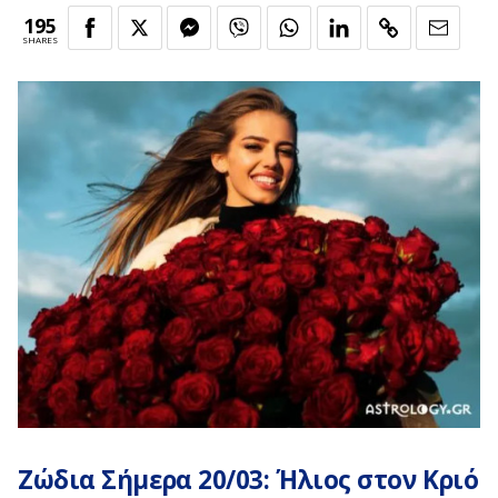
195
SHARES
Ζώδια Σήμερα 20/03: Ήλιος στον Κριό