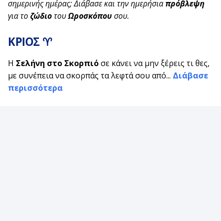
σημερινής ημέρας; Διάβασε και την ημερήσια
πρόβλεψη
για το
ζώδιο
του
Ωροσκόπου
σου.
ΚΡΙΟΣ ♈
Η
Σελήνη στο Σκορπιό
σε κάνει να μην ξέρεις τι θες,
με συνέπεια να σκορπάς τα λεφτά σου από...
Διάβασε
περισσότερα