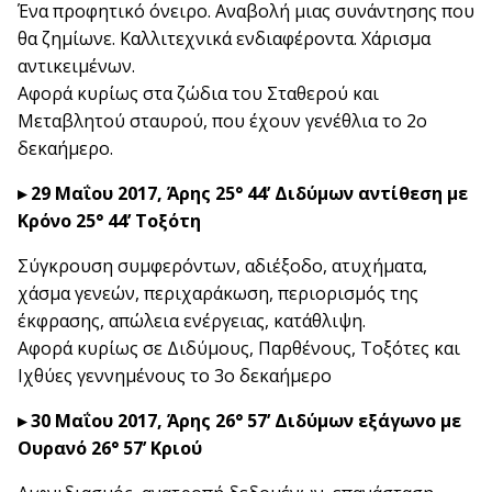
Ένα προφητικό όνειρο. Αναβολή μιας συνάντησης που
θα ζημίωνε. Καλλιτεχνικά ενδιαφέροντα. Χάρισμα
αντικειμένων.
Αφορά κυρίως στα ζώδια του Σταθερού και
Μεταβλητού σταυρού, που έχουν γενέθλια το 2ο
δεκαήμερο.
▸ 29 Μαΐου 2017, Άρης 25° 44’ Διδύμων αντίθεση με
Κρόνο 25° 44’ Τοξότη
Σύγκρουση συμφερόντων, αδιέξοδο, ατυχήματα,
χάσμα γενεών, περιχαράκωση, περιορισμός της
έκφρασης, απώλεια ενέργειας, κατάθλιψη.
Αφορά κυρίως σε Διδύμους, Παρθένους, Τοξότες και
Ιχθύες γεννημένους το 3ο δεκαήμερο
▸ 30 Μαΐου 2017, Άρης 26° 57’ Διδύμων εξάγωνο με
Ουρανό 26° 57’ Κριού