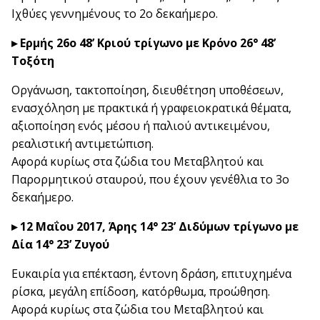
Ιχθύες γεννημένους το 2ο δεκαήμερο.
▸ Ερμής 26ο 48’ Κριού τρίγωνο με Κρόνο 26° 48’
Τοξότη
Οργάνωση, τακτοποίηση, διευθέτηση υποθέσεων,
ενασχόληση με πρακτικά ή γραφειοκρατικά θέματα,
αξιοποίηση ενός μέσου ή παλιού αντικειμένου,
ρεαλιστική αντιμετώπιση.
Αφορά κυρίως στα ζώδια του Μεταβλητού και
Παρορμητικού σταυρού, που έχουν γενέθλια το 3ο
δεκαήμερο.
▸ 12 Μαΐου 2017, Άρης 14° 23’ Διδύμων τρίγωνο με
Δία 14° 23’ Ζυγού
Ευκαιρία για επέκταση, έντονη δράση, επιτυχημένα
ρίσκα, μεγάλη επίδοση, κατόρθωμα, προώθηση.
Αφορά κυρίως στα ζώδια του Μεταβλητού και