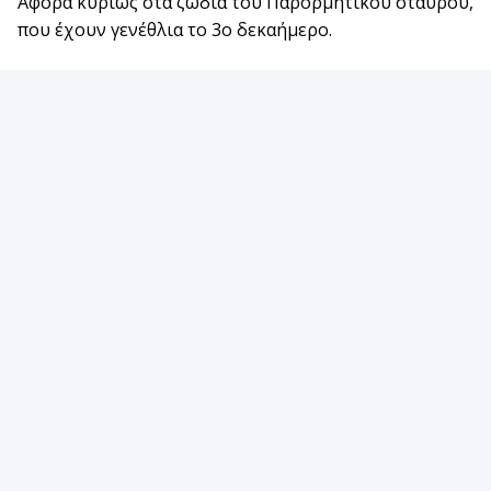
Αφορά κυρίως στα ζώδια του Παρορμητικού σταυρού,
που έχουν γενέθλια το 3ο δεκαήμερο.