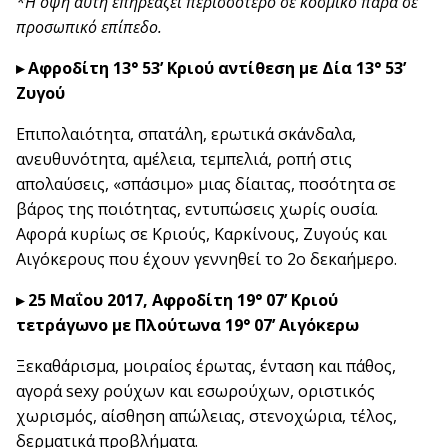
*Η όψη αυτή επηρεάζει περισσότερο σε κοσμικό παρά σε
προσωπικό επίπεδο.
▸ Αφροδίτη 13° 53’ Κριού αντίθεση με Δία 13° 53’
Ζυγού
Επιπολαιότητα, σπατάλη, ερωτικά σκάνδαλα,
ανευθυνότητα, αμέλεια, τεμπελιά, ροπή στις
απολαύσεις, «σπάσιμο» μιας δίαιτας, ποσότητα σε
βάρος της ποιότητας, εντυπώσεις χωρίς ουσία.
Αφορά κυρίως σε Κριούς, Καρκίνους, Ζυγούς και
Αιγόκερους που έχουν γεννηθεί το 2ο δεκαήμερο.
▸ 25 Μαΐου 2017, Αφροδίτη 19° 07’ Κριού
τετράγωνο με Πλούτωνα 19° 07’ Αιγόκερω
Ξεκαθάρισμα, μοιραίος έρωτας, ένταση και πάθος,
αγορά sexy ρούχων και εσωρούχων, οριστικός
χωρισμός, αίσθηση απώλειας, στενοχώρια, τέλος,
δερματικά προβλήματα.