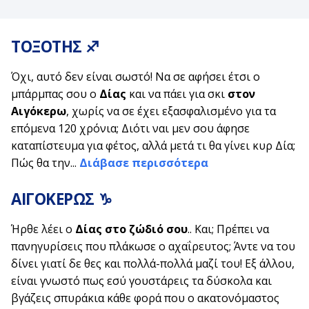
ΤΟΞΟΤΗΣ
♐
Όχι, αυτό δεν είναι σωστό! Να σε αφήσει έτσι ο
μπάρμπας σου ο
Δίας
και να πάει για σκι
στον
Αιγόκερω
, χωρίς να σε έχει εξασφαλισμένο για τα
επόμενα 120 χρόνια; Διότι ναι μεν σου άφησε
καταπίστευμα για φέτος, αλλά μετά τι θα γίνει κυρ Δία;
Πώς θα την...
Διάβασε περισσότερα
ΑΙΓΟΚΕΡΩΣ
♑
Ήρθε λέει ο
Δίας στο ζώδιό σου
.. Και; Πρέπει να
πανηγυρίσεις που πλάκωσε ο αχαΐρευτος; Άντε να του
δίνει γιατί δε θες και πολλά-πολλά μαζί του! Εξ άλλου,
είναι γνωστό πως εσύ γουστάρεις τα δύσκολα και
βγάζεις σπυράκια κάθε φορά που ο ακατονόμαστος