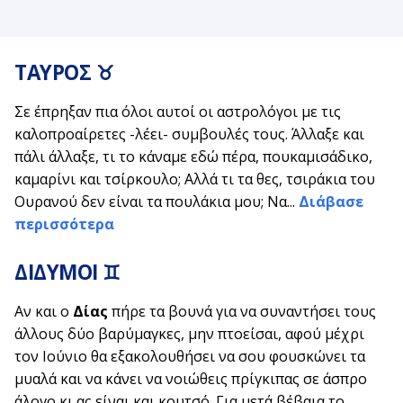
ΤΑΥΡΟΣ
♉
Σε έπρηξαν πια όλοι αυτοί οι αστρολόγοι με τις
καλοπροαίρετες -λέει- συμβουλές τους. Άλλαξε και
πάλι άλλαξε, τι το κάναμε εδώ πέρα, πουκαμισάδικο,
καμαρίνι και τσίρκουλο; Αλλά τι τα θες, τσιράκια του
Ουρανού δεν είναι τα πουλάκια μου; Να...
Διάβασε
περισσότερα
ΔΙΔΥΜΟΙ
♊
Αν και ο
Δίας
πήρε τα βουνά για να συναντήσει τους
άλλους δύο βαρύμαγκες, μην πτοείσαι, αφού μέχρι
τον Ιούνιο θα εξακολουθήσει να σου φουσκώνει τα
μυαλά και να κάνει να νοιώθεις πρίγκιπας σε άσπρο
άλογο κι ας είναι και κουτσό. Για μετά βέβαια το