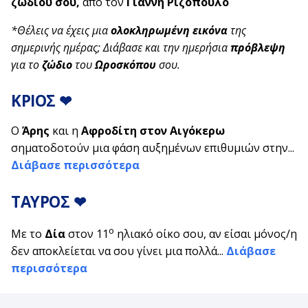
ζωδίου σου,
από τον
Γιάννη Ριζόπουλο
*Θέλεις να έχεις μια
ολοκληρωμένη εικόνα
της
σημερινής ημέρας; Διάβασε και την ημερήσια
πρόβλεψη
για το
ζώδιο
του
Ωροσκόπου
σου.
ΚΡΙΟΣ ❤
Ο
Άρης
και η
Αφροδίτη στον Αιγόκερω
σηματοδοτούν μια φάση αυξημένων επιθυμιών στην...
Διάβασε περισσότερα
ΤΑΥΡΟΣ
❤
ο
Με το
Δία
στον 11
ηλιακό οίκο σου, αν είσαι μόνος/η
δεν αποκλείεται να σου γίνει μια πολλά...
Διάβασε
περισσότερα