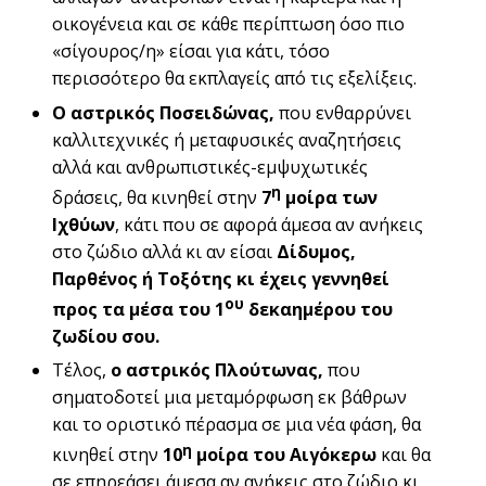
οικογένεια και σε κάθε περίπτωση όσο πιο
«σίγουρος/η» είσαι για κάτι, τόσο
περισσότερο θα εκπλαγείς από τις εξελίξεις.
Ο
αστρικός Ποσειδώνας,
που ενθαρρύνει
καλλιτεχνικές ή μεταφυσικές αναζητήσεις
αλλά και ανθρωπιστικές-εμψυχωτικές
η
δράσεις, θα κινηθεί στην
7
μοίρα των
Ιχθύων
, κάτι που σε αφορά άμεσα αν ανήκεις
στο ζώδιο αλλά κι αν είσαι
Δίδυμος,
Παρθένος ή Τοξότης κι έχεις γεννηθεί
ου
προς τα μέσα του 1
δεκαημέρου του
ζωδίου σου.
Τέλος,
ο αστρικός Πλούτωνας,
που
σηματοδοτεί μια μεταμόρφωση εκ βάθρων
και το οριστικό πέρασμα σε μια νέα φάση, θα
η
κινηθεί στην
10
μοίρα του Αιγόκερω
και θα
σε επηρεάσει άμεσα αν ανήκεις στο ζώδιο κι