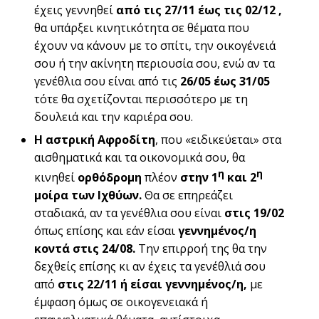
έχεις γεννηθεί
από τις 27/11 έως τις 02/12 ,
θα υπάρξει κινητικότητα σε θέματα που
έχουν να κάνουν με το σπίτι, την οικογένειά
σου ή την ακίνητη περιουσία σου, ενώ αν τα
γενέθλια σου είναι από τις
26/05 έως 31/05
τότε θα σχετίζονται περισσότερο με τη
δουλειά και την καριέρα σου.
Η αστρική Αφροδίτη
, που «ειδικεύεται» στα
αισθηματικά και τα οικονομικά σου, θα
η
η
κινηθεί
ορθόδρομη
πλέον
στην 1
και 2
μοίρα των Ιχθύων
.
Θα σε επηρεάζει
σταδιακά, αν τα γενέθλια σου είναι
στις 19/02
όπως επίσης και εάν είσαι
γεννημένος/η
κοντά στις 24/08.
Την επιρροή της θα την
δεχθείς επίσης κι αν έχεις τα γενέθλιά σου
από
στις 22/11 ή είσαι γεννημένος/η,
με
έμφαση όμως σε οικογενειακά ή