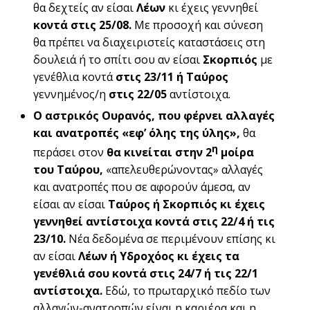
θα δεχτείς αν είσαι
Λέων
κι έχεις γεννηθεί
κοντά στις 25/08.
Με προσοχή και σύνεση
θα πρέπει να διαχειριστείς καταστάσεις στη
δουλειά ή το σπίτι σου αν είσαι
Σκορπιός
με
γενέθλια κοντά
στις 23/11 ή Ταύρος
γεννημένος/η
στις 22/05
αντίστοιχα.
Ο αστρικός Ουρανός, που φέρνει αλλαγές
και ανατροπές «εφ’ όλης της ύλης»,
θα
η
περάσει στον
θα κινείται στην 2
μοίρα
του Ταύρου,
«απελευθερώνοντας» αλλαγές
και ανατροπές που σε αφορούν άμεσα, αν
είσαι αν είσαι
Ταύρος ή Σκορπιός κι έχεις
γεννηθεί αντίστοιχα κοντά στις 22/4 ή τις
23/10.
Νέα δεδομένα σε περιμένουν επίσης κι
αν είσαι
Λέων ή Υδροχόος κι έχεις τα
γενέθλιά σου κοντά στις 24/7 ή τις 22/1
αντίστοιχα.
Εδώ, το πρωταρχικό πεδίο των
αλλαγών-ανατροπών είναι η καριέρα και η