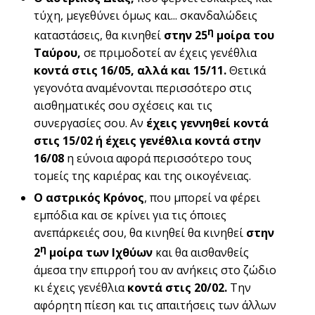
τύχη, μεγεθύνει όμως και... σκανδαλώδεις
η
καταστάσεις, θα κινηθεί
στην 25
μοίρα του
Ταύρου,
σε πριμοδοτεί αν έχεις γενέθλια
κοντά
στις 16/05, αλλά και 15/11.
Θετικά
γεγονότα αναμένονται περισσότερο στις
αισθηματικές σου σχέσεις και τις
συνεργασίες σου. Αν
έχεις γεννηθεί κοντά
στις 15/02 ή έχεις
γενέθλια κοντά στην
16/08
η εύνοια αφορά περισσότερο τους
τομείς της καριέρας και της οικογένειας.
Ο αστρικός Κρόνος
, που μπορεί να φέρει
εμπόδια και σε κρίνει για τις όποιες
ανεπάρκειές σου, θα κινηθεί θα κινηθεί
στην
η
2
μοίρα των Ιχθύων
και θα αισθανθείς
άμεσα την επιρροή του αν ανήκεις στο ζώδιο
κι έχεις γενέθλια
κοντά στις 20/02.
Την
αφόρητη πίεση και τις απαιτήσεις των άλλων