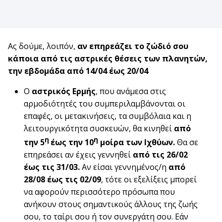
Ας δούμε, λοιπόν,
αν επηρεάζει το ζώδιό σου
κάποια από τις αστρικές θέσεις των πλανητών,
την εβδομάδα από 14/04 έως 20/04
O
αστρικός Ερμής
, που ανάμεσα στις
αρμοδιότητές του συμπεριλαμβάνονται οι
επαφές, οι μετακινήσεις, τα συμβόλαια και η
λειτουργικότητα συσκευών, θα κινηθεί
από
η
η
την 5
έως την 10
μοίρα των Ιχθύων
.
Θα σε
επηρεάσει αν έχεις γεννηθεί
από τις
26/02
έως τις 31/03.
Αν είσαι γεννημένος/η
από
28/08 έως τις 02/09
, τότε οι εξελίξεις μπορεί
να αφορούν περισσότερο πρόσωπα που
ανήκουν στους σημαντικούς άλλους της ζωής
σου, το ταίρι σου ή τον συνεργάτη σου. Εάν