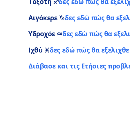
Τοξότη
♐
δες εδώ πώς θα εξελι
Αιγόκερε
♑
δες εδώ πώς θα εξελ
Υδροχόε
♒
δες εδώ πώς θα εξελ
Ιχθύ
♓
δες εδώ πώς θα εξελιχθε
Διάβασε και τις Ετήσιες προβλ