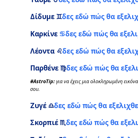
Δίδυμε
♊
δες εδώ πώς θα εξελι
Καρκίνε
♋
δες εδώ πώς θα εξελ
Λέοντα
♌
δες εδώ πώς θα εξελι
Παρθένε
♍
δες εδώ πώς θα εξελ
#AstroTip:
για να έχεις μια ολοκληρωμένη εικόνα
σου.
Ζυγέ
♎
δες εδώ πώς θα εξελιχθε
Σκορπιέ
♏
δες εδώ πώς θα εξελ