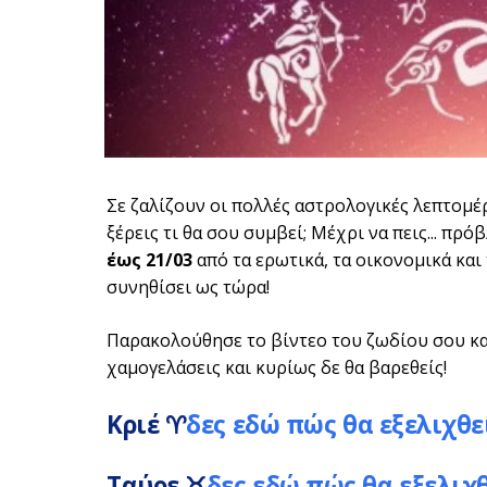
Σε ζαλίζουν οι πολλές αστρολογικές λεπτομέρε
ξέρεις τι θα σου συμβεί; Μέχρι να πεις... πρό
έως 21/03
από τα ερωτικά, τα οικονομικά και 
συνηθίσει ως τώρα!
Παρακολούθησε το βίντεο του ζωδίου σου και 
χαμογελάσεις και κυρίως δε θα βαρεθείς!
Κριέ
♈
δες εδώ πώς θα εξελιχθε
Ταύρε
♉
δες εδώ πώς θα εξελιχ