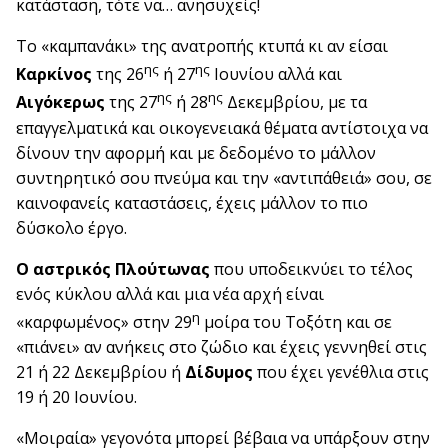
κατάσταση, τότε να… ανησυχείς!
Το «καμπανάκι» της ανατροπής κτυπά κι αν είσαι
ης
ης
Καρκίνος
της 26
ή 27
Ιουνίου αλλά και
ης
ης
Αιγόκερως
της 27
ή 28
Δεκεμβρίου, με τα
επαγγελματικά και οικογενειακά θέματα αντίστοιχα να
δίνουν την αφορμή και με δεδομένο το μάλλον
συντηρητικό σου πνεύμα και την «αντιπάθειά» σου, σε
καινοφανείς καταστάσεις, έχεις μάλλον το πιο
δύσκολο έργο.
Ο αστρικός Πλούτωνας
που υποδεικνύει το τέλος
ενός κύκλου αλλά και μια νέα αρχή είναι
η
«καρφωμένος» στην 29
μοίρα του Τοξότη και σε
«πιάνει» αν ανήκεις στο ζώδιο και έχεις γεννηθεί στις
21 ή 22 Δεκεμβρίου ή
Δίδυμος
που έχει γενέθλια στις
19 ή 20 Ιουνίου.
«Μοιραία» γεγονότα μπορεί βέβαια να υπάρξουν στην