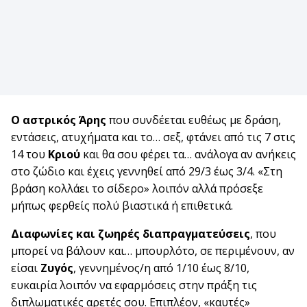
Ο αστρικός Άρης
που συνδέεται ευθέως με δράση,
εντάσεις, ατυχήματα και το… σεξ, φτάνει από τις 7 στις
14 του
Κριού
και θα σου φέρει τα… ανάλογα αν ανήκεις
στο ζώδιο και έχεις γεννηθεί από 29/3 έως 3/4. «Στη
βράση κολλάει το σίδερο» λοιπόν αλλά πρόσεξε
μήπως φερθείς πολύ βιαστικά ή επιθετικά.
Διαφωνίες και ζωηρές διαπραγματεύσεις
, που
μπορεί να βάλουν και… μπουρλότο, σε περιμένουν, αν
είσαι
Ζυγός
, γεννημένος/η από 1/10 έως 8/10,
ευκαιρία λοιπόν να εφαρμόσεις στην πράξη τις
διπλωματικές αρετές σου. Επιπλέον, «καυτές»