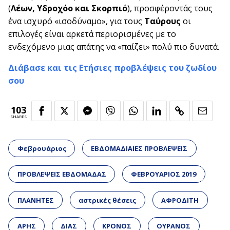
(
Λέων, Υδροχόο και Σκορπιό
), προσφέροντάς τους
ένα ισχυρό «ισοδύναμο», για τους
Ταύρους
οι
επιλογές είναι αρκετά περιορισμένες με το
ενδεχόμενο μιας απάτης να «παίζει» πολύ πιο δυνατά.
Διάβασε και τις Ετήσιες προβλέψεις του ζωδίου
σου
103
SHARES
Φεβρουάριος
ΕΒΔΟΜΑΔΙΑΙΕΣ ΠΡΟΒΛΕΨΕΙΣ
ΠΡΟΒΛΕΨΕΙΣ ΕΒΔΟΜΑΔΑΣ
ΦΕΒΡΟΥΑΡΙΟΣ 2019
ΠΛΑΝΗΤΕΣ
αστρικές θέσεις
ΑΦΡΟΔΙΤΗ
ΑΡΗΣ
ΔΙΑΣ
ΚΡΟΝΟΣ
ΟΥΡΑΝΟΣ