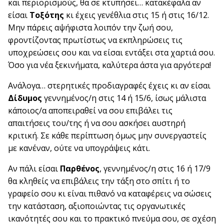
και περιορισμούς, θα σε κτυπήσει… κατακέφαλα αν
είσαι
Τοξότης
κι έχεις γενέθλια στις 15 ή στις 16/12.
Μην πάρεις αψήφιστα λοιπόν την ζωή σου,
φροντίζοντας πρωτίστως να εκπληρώσεις τις
υποχρεώσεις σου και να είσαι εντάξει στα χαρτιά σου.
Όσο για νέα ξεκινήματα, καλύτερα άστα για αργότερα!
Ανάλογα… στερητικές προδιαγραφές έχεις κι αν είσαι
Δίδυμος
γεννημένος/η στις 14 ή 15/6, ίσως μάλιστα
κάποιος/α αποπειραθεί να σου επιβάλει τις
απαιτήσεις του/της ή να σου ασκήσει αυστηρή
κριτική. Σε κάθε περίπτωση όμως μην συνεργαστείς
με κανέναν, ούτε να υπογράψεις κάτι.
Αν πάλι είσαι
Παρθένος
, γεννημένος/η στις 16 ή 17/9
θα κληθείς να επιβάλεις την τάξη στο σπίτι ή το
γραφείο σου κι είναι πιθανό να καταφέρεις να σώσεις
την κατάσταση, αξιοποιώντας τις οργανωτικές
ικανότητές σου και το πρακτικό πνεύμα σου, σε σχέση