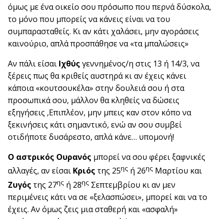
όμως με ένα οικείο σου πρόσωπο που περνά δύσκολα,
το μόνο που μπορείς να κάνεις είναι να του
συμπαρασταθείς. Κι αν κάτι χαλάσει, μην αγοράσεις
καινούριο, απλά προσπάθησε να «τα μπαλώσεις»
Αν πάλι είσαι
Ιχθύς
γεννημένος/η στις 13 ή 14/3, να
ξέρεις πως θα κριθείς αυστηρά κι αν έχεις κάνει
κάποια «κουτσουκέλα» στην δουλειά σου ή στα
προσωπικά σου, μάλλον θα κληθείς να δώσεις
εξηγήσεις ,Επιπλέον, μην μπεις καν στον κόπο να
ξεκινήσεις κάτι σημαντικό, ενώ αν σου συμβεί
οτιδήποτε δυσάρεστο, απλά κάνε… υπομονή!
Ο αστρικός Ουρανός
μπορεί να σου φέρει ξαφνικές
ης
ης
αλλαγές, αν είσαι
Κριός
της 25
ή 26
Μαρτίου και
ης
ης
Ζυγός
της 27
ή 28
Σεπτεμβρίου κι αν μεν
περιμένεις κάτι να σε «ξελασπώσει», μπορεί και να το
έχεις. Αν όμως ζεις μια σταθερή και «ασφαλή»