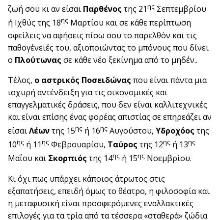
ης
ζωή σου κι αν είσαι
Παρθένος
της 21
Σεπτεμβρίου
ης
ή Ιχθύς της 18
Μαρτίου και σε κάθε περίπτωση
οφείλεις να αφήσεις πίσω σου το παρελθόν και τις
παθογένειές του, αξιοποιώντας το μπόνους που δίνει
ο
Πλούτωνας
σε κάθε νέο ξεκίνημα από το μηδέν..
Τέλος,
ο αστρικός Ποσειδώνας
που είναι πάντα μια
ισχυρή αντένδειξη για τις οικονομικές και
επαγγελματικές δράσεις, που δεν είναι καλλιτεχνικές
και είναι επίσης ένας φορέας απιστίας σε επηρεάζει αν
ης
ης
είσαι
Λέων
της 15
ή 16
Αυγούστου,
Υδροχόος
της
ης
ης
ης
ης
10
ή 11
Φεβρουαρίου,
Ταύρος
της 12
ή 13
ης
ης
Μαΐου και
Σκορπιός
της 14
ή 15
Νοεμβρίου.
Κι όχι πως υπάρχει κάποιος άτρωτος στις
εξαπατήσεις, επειδή όμως το θέατρο, η φιλοσοφία και
η μεταφυσική είναι προσφερόμενες εναλλακτικές
επιλογές για τα τρία από τα τέσσερα «σταθερά» ζώδια