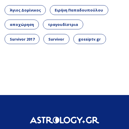
Άγιος Δομίνικος
Ειρήνη Παπαδουπούλου
αποχώρηση
τραγουδίστρια
Survivor 2017
Survivor
gossiptv.gr