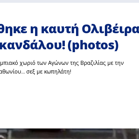
θηκε η καυτή Ολιβέιρ
κανδάλου! (photos)
λυμπιακό χωριό των Αγώνων της Βραζιλίας με την
αθωνίου... σεξ με κωπηλάτη!