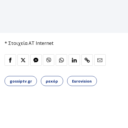
* Στοιχεία AT Internet
gossiptv.gr
ρεκόρ
Eurovision