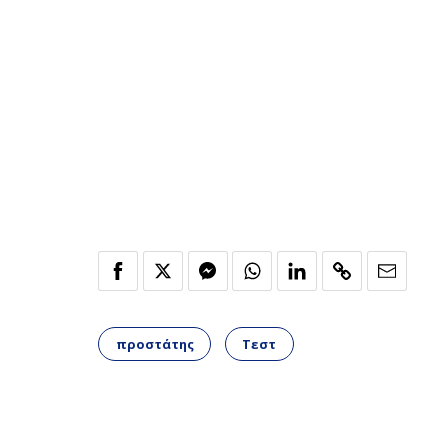
προστάτης
Τεστ