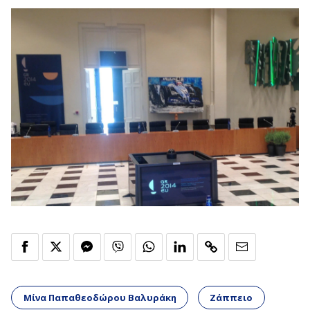
Μίνα Παπαθεοδώρου Βαλυράκη
Ζάππειο