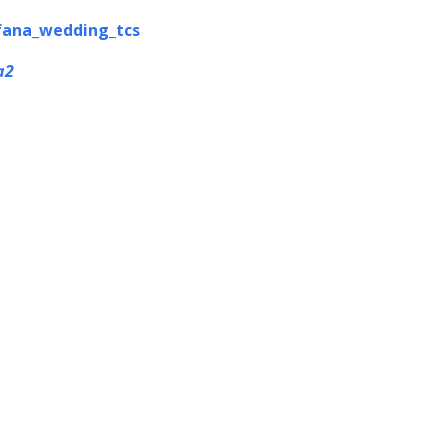
efana_wedding_tcs
a
2