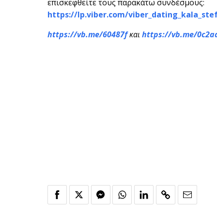
επισκεφθείτε τους παρακάτω συνδέσμους:
https://lp.viber.com/viber_dating_kala_st
https
://
vb
.
me
/60487
f
και
https
://
vb
.
me
/0
c
2
a