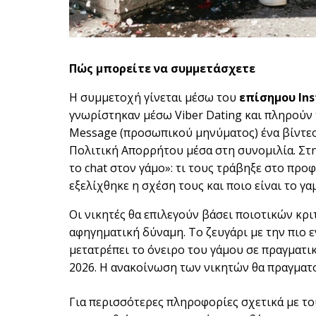
Πώς μπορείτε να συμμετάσχετε
Η συμμετοχή γίνεται μέσω του
επίσημου
In
γνωρίστηκαν μέσω Viber Dating και πληρούν 
Message (προσωπικού μηνύματος) ένα βίντεο
Πολιτική Απορρήτου μέσα στη συνομιλία. Στη
το chat στον γάμο»: τι τους τράβηξε στο προ
εξελίχθηκε η σχέση τους και ποιο είναι το γα
Οι νικητές θα επιλεγούν βάσει ποιοτικών κρ
αφηγηματική δύναμη. Το ζευγάρι με την πιο 
μετατρέπει το όνειρο του γάμου σε πραγματικ
2026. Η ανακοίνωση των νικητών θα πραγματο
Για περισσότερες πληροφορίες σχετικά με τ