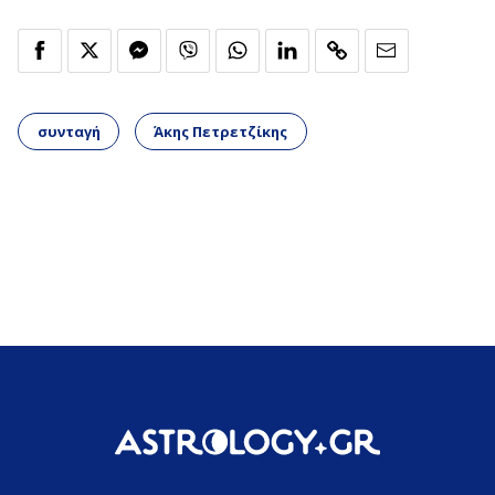
συνταγή
Άκης Πετρετζίκης