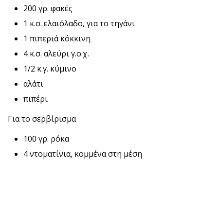
200 γρ. φακές
1 κ.σ. ελαιόλαδο, για το τηγάνι
1 πιπεριά κόκκινη
4 κ.σ. αλεύρι γ.ο.χ.
1/2 κ.γ. κύμινο
αλάτι
πιπέρι
Για το σερβίρισμα
100 γρ. ρόκα
4 ντοματίνια, κομμένα στη μέση