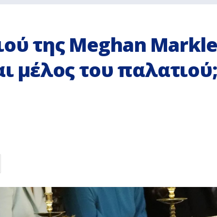
ιού της Meghan Markl
αι μέλος του παλατιού