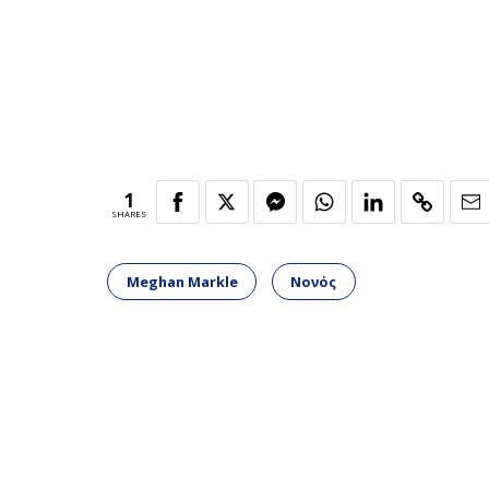
1
SHARES
Meghan Markle
Νονός