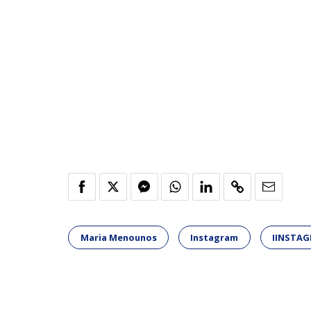
Maria Menounos
Instagram
ΙINSTA